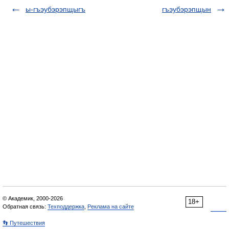
ы-гъэубэрэпщыгъ
гъэубэрэпщын
© Академик, 2000-2026
18+
Обратная связь:
Техподдержка
,
Реклама на сайте
👣 Путешествия