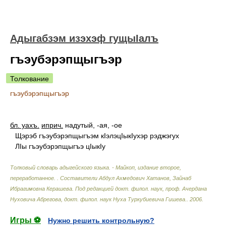
Адыгабзэм изэхэф гущыIалъ
гъэубэрэпщыгъэр
Толкование
гъэубэрэпщыгъэр
бл. уахъ.
иприч.
надутый, -ая, -ое
Щэрэб гъэубэрэпщыгъэм кIэлэцIыкIухэр рэджэгух
ЛIы гъэубэрэпщыгъэ цIыкIу
Толковый словарь адыгейского языка. - Майкоп, издание второе,
переработанное.
.
Составители Абдул Ахмедович Хатанов, Зайнаб
Ибрагимовна Керашева. Под редакцией докт. филол. наук, проф. Ачердана
Нуховича Абрегова, докт. филол. наук Нуха Туркубиевича Гишева.
.
2006
.
Игры ⚽
Нужно решить контрольную?